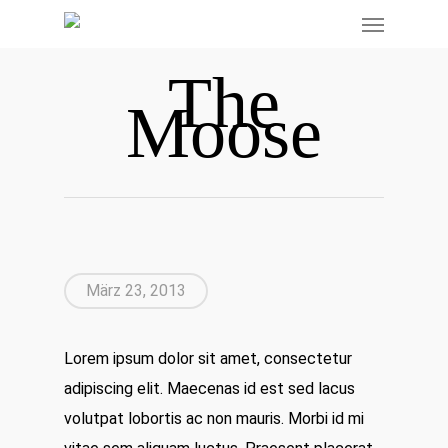
The
Moose
März 23, 2013
Lorem ipsum dolor sit amet, consectetur
adipiscing elit. Maecenas id est sed lacus
volutpat lobortis ac non mauris. Morbi id mi