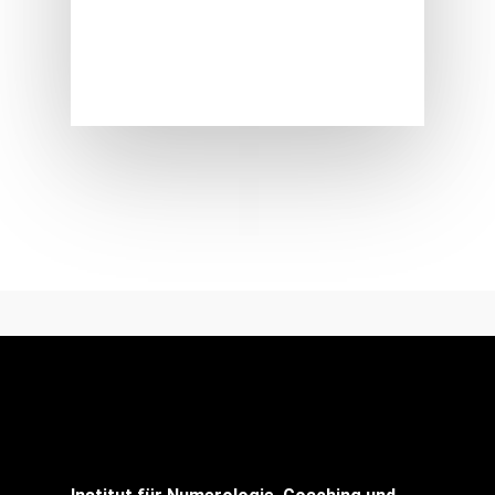
abzurechnen nach dem
GebüH für Heilpraktiker