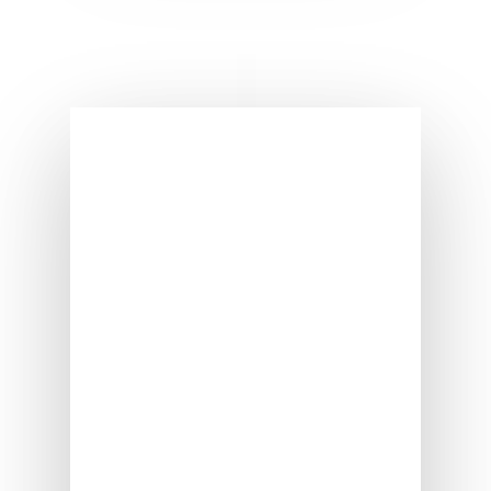
Erstanamnesegespräch
€ 250,00
für alle Heilpraktikerleistungen
ca. 2 Stunden
jede weitere Stunde
à € 120,00